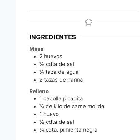
INGREDIENTES
Masa
2
huevos
½
cdta de sal
¼
taza de agua
2
tazas de harina
Relleno
1
cebolla picadita
¼
de kilo de carne molida
1
huevo
½
cdta de sal
¼
cdta. pimienta negra