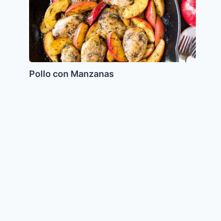
Pollo con Manzanas
Ceviche
de
Mango
Verde