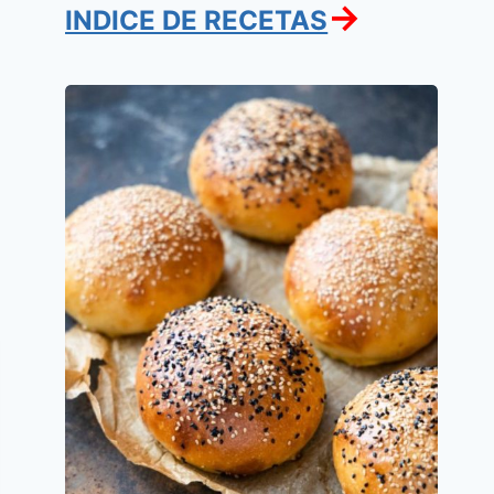
→
INDICE DE RECETAS
Pancitos
de
leche