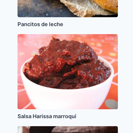
Pancitos de leche
Salsa
Harissa
marroquí
Salsa Harissa marroquí
Tarta