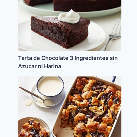
de
Chocolate
3
Ingredientes
sin
Azucar
ni
Harina
Tarta de Chocolate 3 Ingredientes sin
Azucar ni Harina
Budin
de
Jala