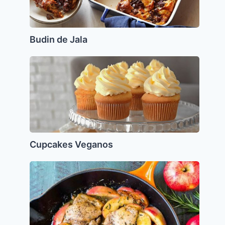
Budin de Jala
Cupcakes
Veganos
Cupcakes Veganos
Pollo
con
Manzanas