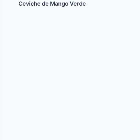
Ceviche de Mango Verde
Guefilte
Fish
al
Horno