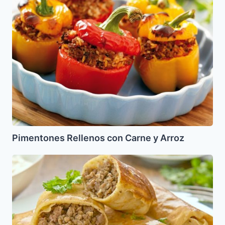
con
Carne
y
Arroz
Pimentones Rellenos con Carne y Arroz
Blintzes
con
Carne