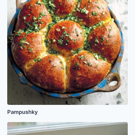
Pampushky
Cake
con