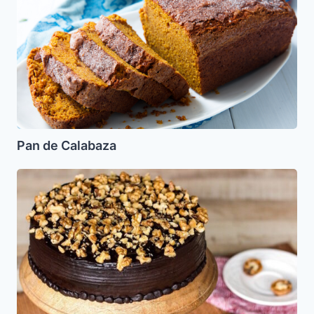
de
Calabaza
Pan de Calabaza
Pastel
de
Chocolate