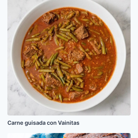
guisada
con
Vainitas
Carne guisada con Vainitas
Pan