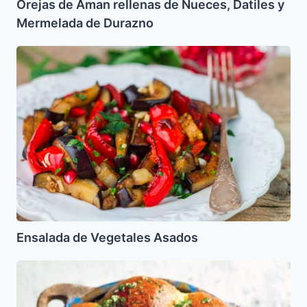
Orejas de Aman rellenas de Nueces, Datiles y
Mermelada de Durazno
Ensalada
de
Vegetales
Asados
Ensalada de Vegetales Asados
Pampushky