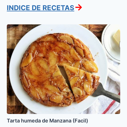
→
INDICE DE RECETAS
Tarta
humeda
de
Manzana
(Facil)
Tarta humeda de Manzana (Facil)