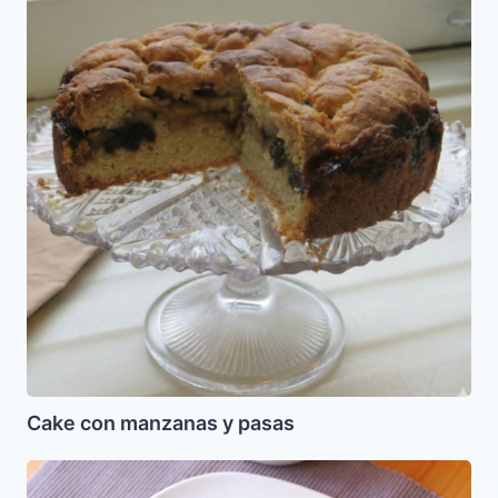
manzanas
y
pasas
Cake con manzanas y pasas
Pollo