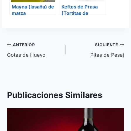
Mayna (lasaña) de
Keftes de Prasa
matza
(Tortitas de
Puerro)
Navegación
ANTERIOR
SIGUIENTE
Gotas de Huevo
Pitas de Pesaj
de
entradas
Publicaciones Similares