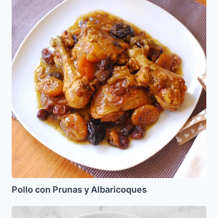
con
Prunas
y
Albaricoques
Pollo con Prunas y Albaricoques
Carne