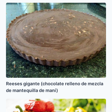
Reeses
gigante
(chocolate
relleno
de
mezcla
de
mantequilla
de
maní)
Reeses gigante (chocolate relleno de mezcla
de mantequilla de maní)
Pimentones
Rellenos