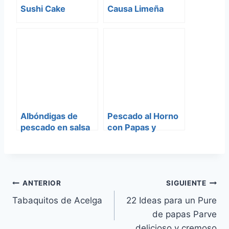
Sushi Cake
Causa Limeña
Albóndigas de
Pescado al Horno
pescado en salsa
con Papas y
de pimentón y
Tomates
tomate
Navegación
ANTERIOR
SIGUIENTE
Tabaquitos de Acelga
22 Ideas para un Pure
de
de papas Parve
entradas
delicioso y cremoso