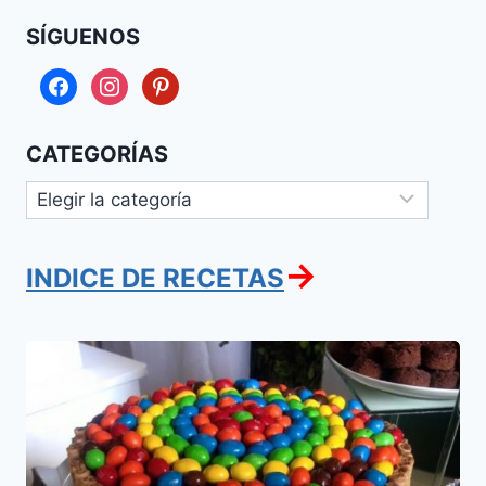
SÍGUENOS
facebook
instagram
pinterest
CATEGORÍAS
Categorías
→
INDICE DE RECETAS
Torta
de
chocolate
con
pirulin
y