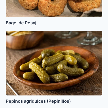
Bagel de Pesaj
Pepinos
agridulces
(Pepinillos)
Pepinos agridulces (Pepinillos)