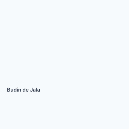
de
Jala
Budin de Jala
Calabazas
rellenas
Tamarindo
(Mejshi)