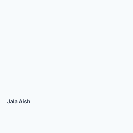
Jala
Aish
Jala Aish
Sopa
de
Pollo