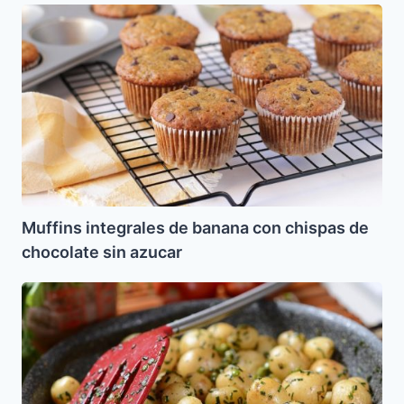
Muffins
integrales
de
banana
con
chispas
de
chocolate
sin
azucar
Muffins integrales de banana con chispas de
chocolate sin azucar
Papas
Colombianas
al
Ajillo