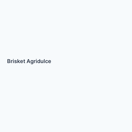
Brisket Agridulce
Crema
de
almendras