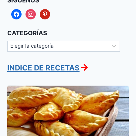
SÍGUENOS
facebook
instagram
pinterest
CATEGORÍAS
Categorías
→
INDICE DE RECETAS
Burekas
(Empanadas
de
Berenjenas
y
Queso)