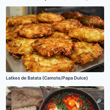
Latkes
de
Batata
(Camote/Papa
Dulce)
Latkes de Batata (Camote/Papa Dulce)
Shakshuka