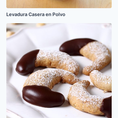
Levadura Casera en Polvo
Medias
Lunas
de
avellanas