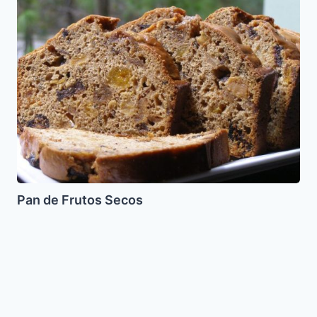
Frutos
Secos
Pan de Frutos Secos
Ceviche
de
robalo