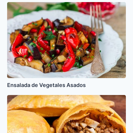
Ensalada
de
Vegetales
Asados
Ensalada de Vegetales Asados
Relleno
para
Empanadas
Argentinas