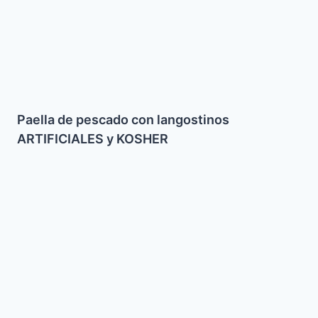
Paella de pescado con langostinos
ARTIFICIALES y KOSHER
Pastel
de
Naranja
con
Arandanos
y
Nueces
(Sin
Azucar)