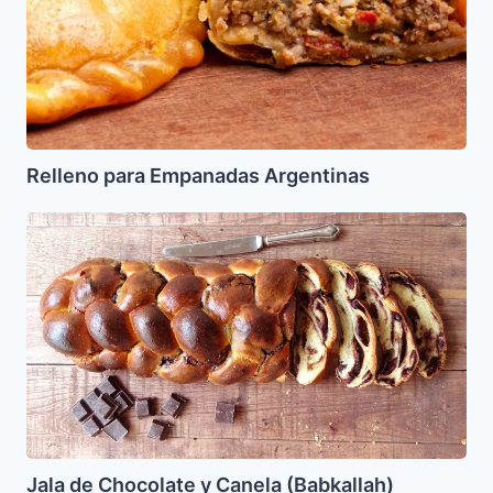
Relleno para Empanadas Argentinas
Jala
de
Chocolate
y
Canela
(Babkallah)
Jala de Chocolate y Canela (Babkallah)