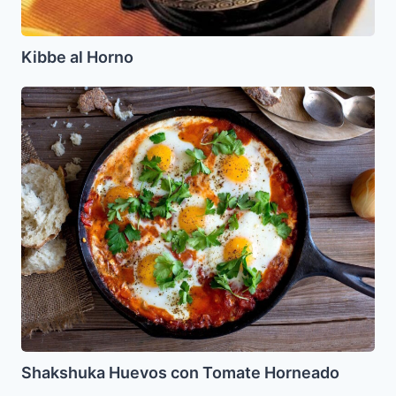
Kibbe al Horno
Shakshuka
Huevos
con
Tomate
Horneado
Shakshuka Huevos con Tomate Horneado