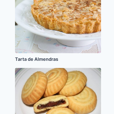
Tarta de Almendras
Mamul
para
Pesaj