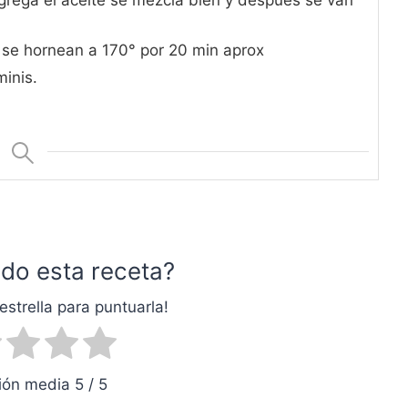
grega el aceite se mezcla bien y despues se van
 se hornean a 170° por 20 min aprox
inis.
do esta receta?
estrella para puntuarla!
ón media 5 / 5