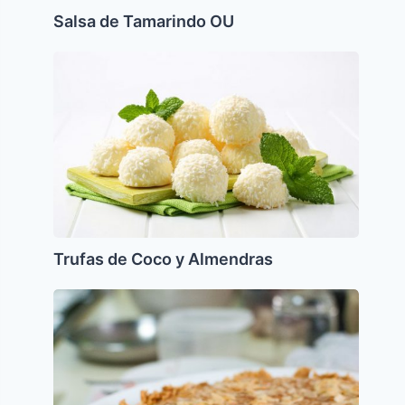
Salsa de Tamarindo OU
Trufas
de
Coco
y
Almendras
Trufas de Coco y Almendras
Tarta
de
Almendras