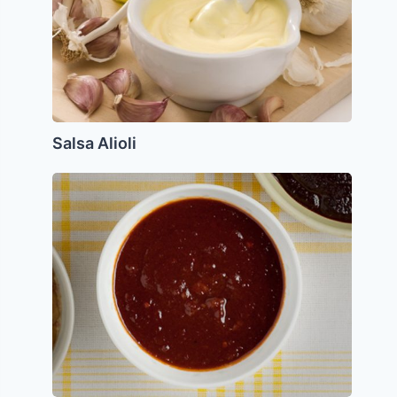
Salsa Alioli
Salsa
de
Tamarindo
OU