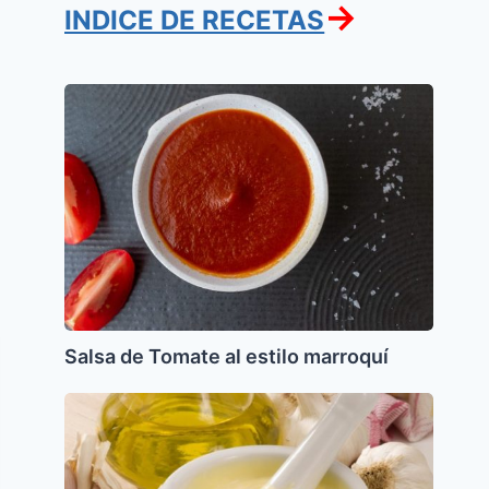
→
INDICE DE RECETAS
Salsa
de
Tomate
al
estilo
marroquí
Salsa de Tomate al estilo marroquí
Salsa
Alioli