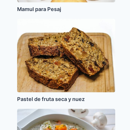
Mamul para Pesaj
Pastel
de
fruta
seca
y
nuez
Pastel de fruta seca y nuez
Krupnik
(Sopa
de