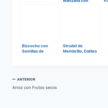
Manzana con
P
Almendras
Bizcocho con
Strudel de
Semillas de
Membrillo, Datiles
Amapola
y Pasas de uva
Navegación
ANTERIOR
Arroz con Frutos secos
de
entradas