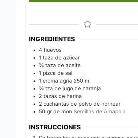
INGREDIENTES
4
huevos
1
taza de azúcar
¾
taza de aceite
1
pizca de sal
1
crema agria 250 ml
¾
tza de jugo de naranja
2
tazas de harina
2
cucharitas de polvo de hornear
50
gr
de mon
Semillas de Amapola
INSTRUCCIONES