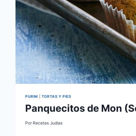
PURIM
|
TORTAS Y PIES
Panquecitos de Mon (S
Por
Recetas Judias