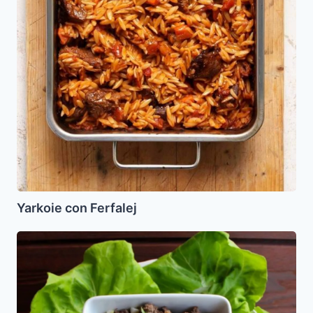
Yarkoie con Ferfalej
Higado
de
Res
Picado