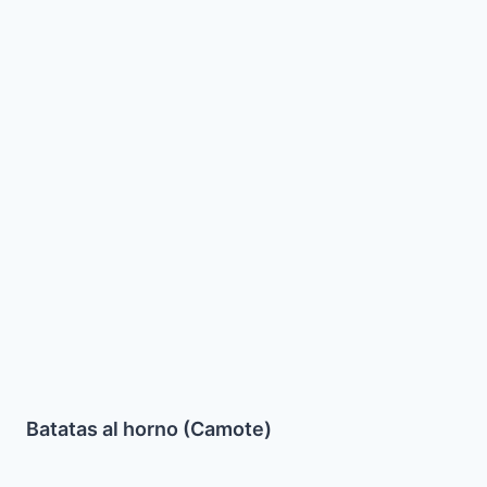
Batatas
al
horno
(Camote)
Batatas al horno (Camote)
Sopa