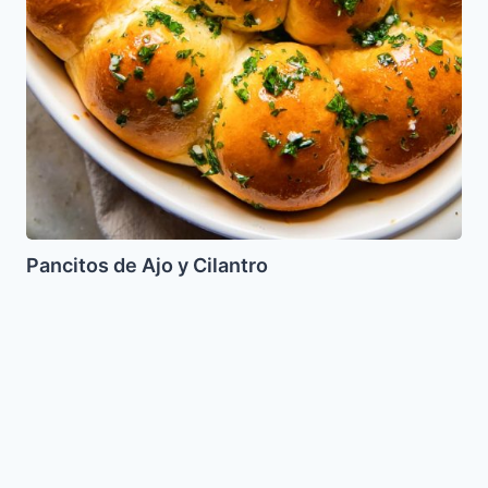
Pancitos de Ajo y Cilantro
Pollo
horneado
con
Manzanas