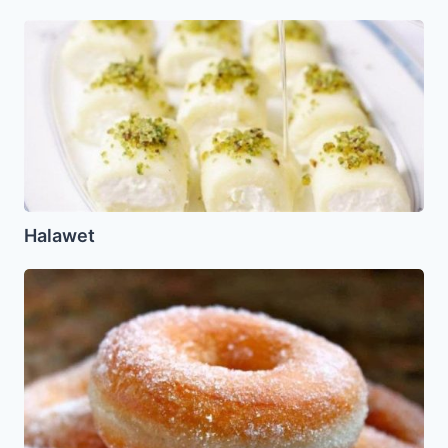
Halawet
Halawet
Sufganiot
Veganas
(Donuts)