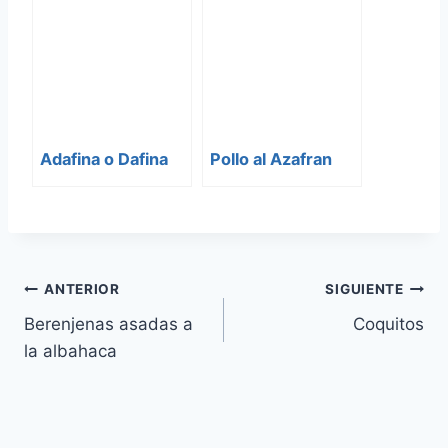
Adafina o Dafina
Pollo al Azafran
Navegación
ANTERIOR
SIGUIENTE
Berenjenas asadas a
Coquitos
de
la albahaca
entradas