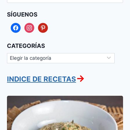
SÍGUENOS
facebook
instagram
pinterest
CATEGORÍAS
Categorías
→
INDICE DE RECETAS
Ensalada
de
Berenjenas