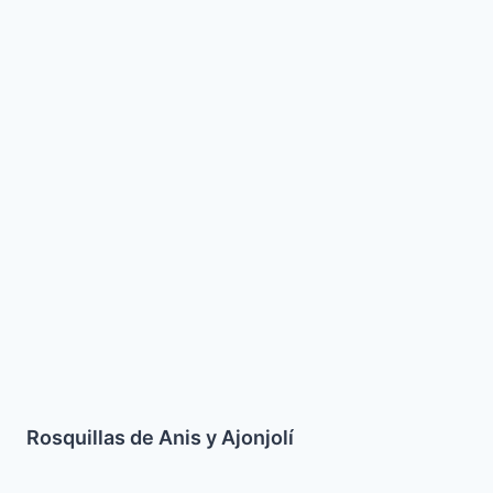
Rosquillas
de
Anis
y
Ajonjolí
Rosquillas de Anis y Ajonjolí
Pollo