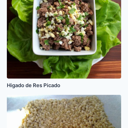
Higado de Res Picado
Cafe
de
Masa
para
la