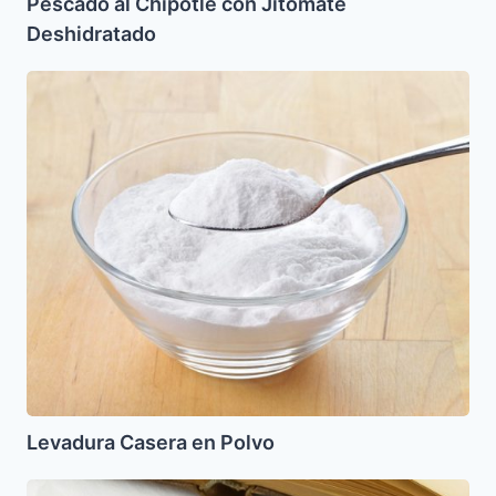
Pescado al Chipotle con Jitomate
Deshidratado
Levadura
Casera
en
Polvo
Levadura Casera en Polvo
Bolas