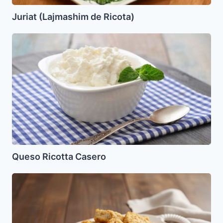
Juriat (Lajmashim de Ricota)
Queso
Ricotta
Casero
Queso Ricotta Casero
Tzíbale
Kijalaj
(Galletitas
de