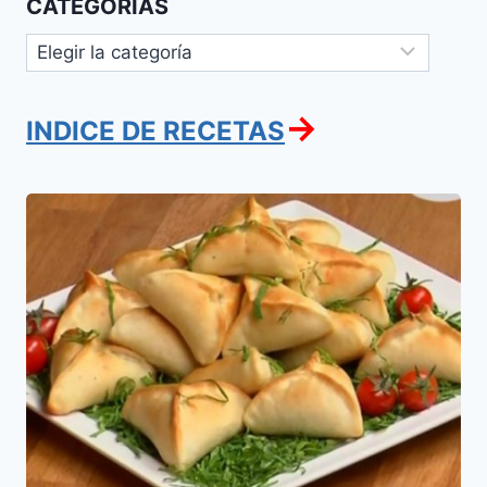
CATEGORÍAS
Categorías
→
INDICE DE RECETAS
Juriat
(Lajmashim
de
Ricota)