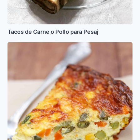
Tacos de Carne o Pollo para Pesaj
Pastel
de
Macedonia
de
Verduras