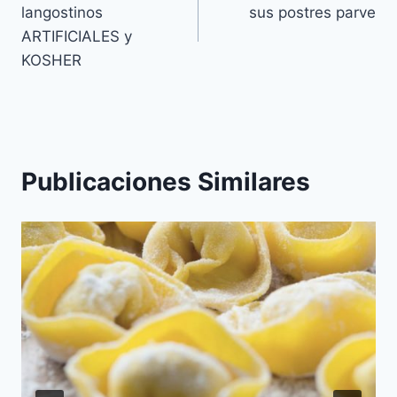
de
langostinos
sus postres parve
entradas
ARTIFICIALES y
KOSHER
Publicaciones Similares