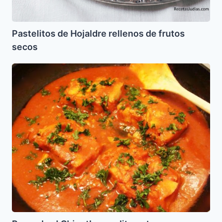
Pastelitos de Hojaldre rellenos de frutos
secos
Pescado
al
Chipotle
con
Jitomate
Deshidratado