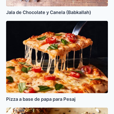
Jala de Chocolate y Canela (Babkallah)
Pizza
a
base
de
papa
para
Pesaj
Pizza a base de papa para Pesaj
Pan