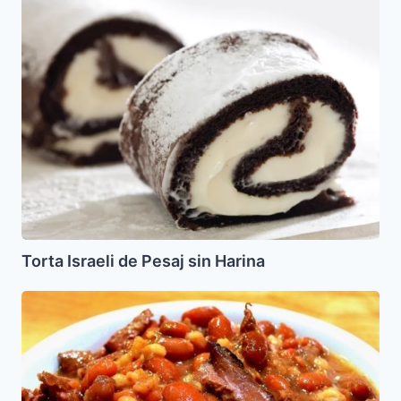
Israeli
de
Pesaj
sin
Harina
Torta Israeli de Pesaj sin Harina
Jamin
o
Hamin