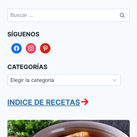
Buscar:
SÍGUENOS
facebook
instagram
pinterest
CATEGORÍAS
Categorías
→
INDICE DE RECETAS
Holishkes
o