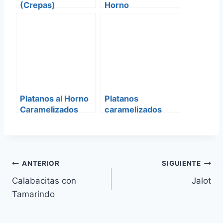
(Crepas)
Horno
Platanos al Horno
Platanos
Caramelizados
caramelizados
Navegación
ANTERIOR
SIGUIENTE
Calabacitas con
Jalot
de
Tamarindo
entradas