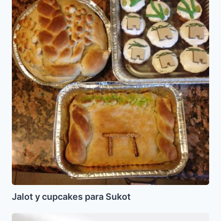
Sukot
Jalot y cupcakes para Sukot
Torta