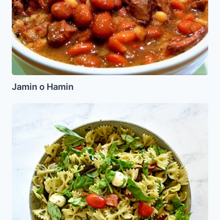
Jamin o Hamin
Ensalada
de
Pasta
con
Pesto