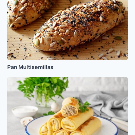
Multisemillas
Pan Multisemillas
Blintzes
de
Hongos
(Crepas)