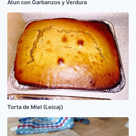
Atun con Garbanzos y Verdura
Torta
de
Miel
(Leicaj)
Torta de Miel (Leicaj)
Sol
de
hojaldre