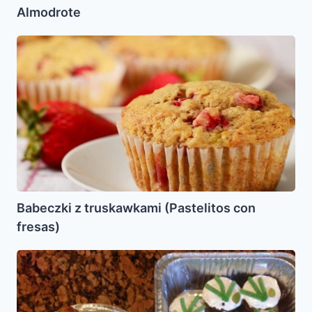
Almodrote
Babeczki
z
truskawkami
(Pastelitos
con
fresas)
Babeczki z truskawkami (Pastelitos con
fresas)
Jalot
y
cupcakes
para