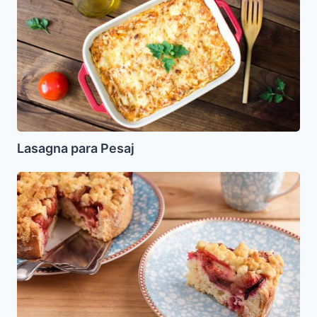
Pesaj
Lasagna para Pesaj
Streuselkuchen
con
Ciruela