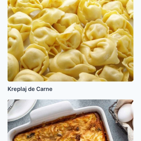
Kreplaj
de
Carne
Kreplaj de Carne
Kugel
de
Fideos
Dulce