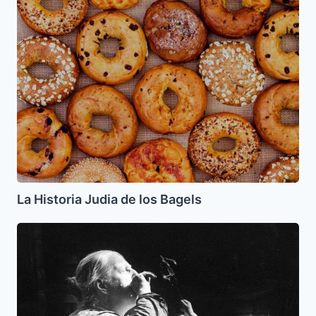
La
Historia
Judia
de
los
Bagels
La Historia Judia de los Bagels
El
Delantal
de
la
Abuela