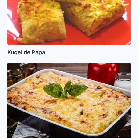
Kugel de Papa
Mina
de
Carne