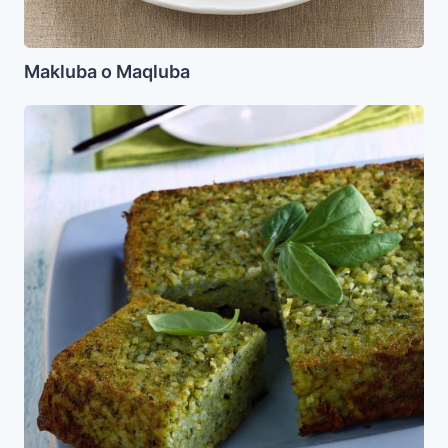
Makluba o Maqluba
Pastel
de
Arroz