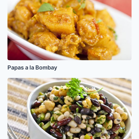
Papas a la Bombay
Ensalada
facil
de
frijoles
y
aguacate