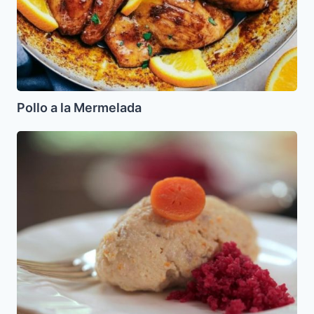
Pollo a la Mermelada
Guefilte
Fish
de
Pollo