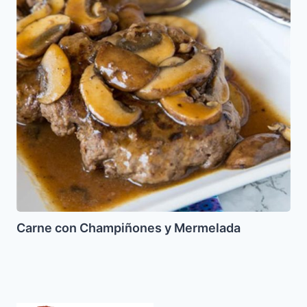
con
Champiñones
y
Mermelada
Carne con Champiñones y Mermelada