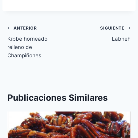
Navegación
ANTERIOR
SIGUIENTE
Kibbe horneado
Labneh
de
relleno de
entradas
Champiñones
Publicaciones Similares