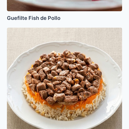
Guefilte Fish de Pollo
Makluba
o
Maqluba