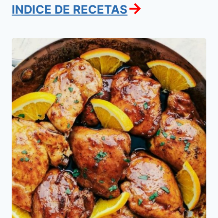
→
INDICE DE RECETAS
Pollo
a
la
Mermelada