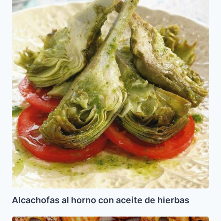
con
aceite
de
hierbas
Alcachofas al horno con aceite de hierbas