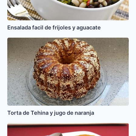
Ensalada facil de frijoles y aguacate
Torta
de
Tehina
y
jugo
de
naranja
Torta de Tehina y jugo de naranja
Flan
de