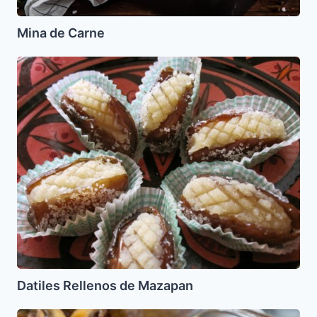
Mina de Carne
Datiles
Rellenos
de
Mazapan
Datiles Rellenos de Mazapan
Carne