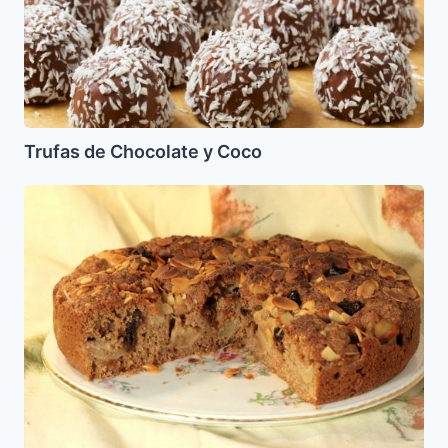
Coco
Trufas de Chocolate y Coco
Torta
de
Manzanas,
Almendras
y
Datiles