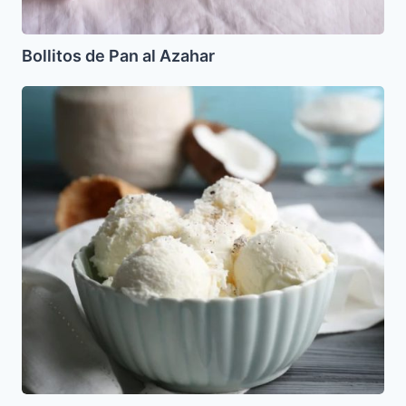
Bollitos de Pan al Azahar
Helado
de
leche
de
coco
Parve