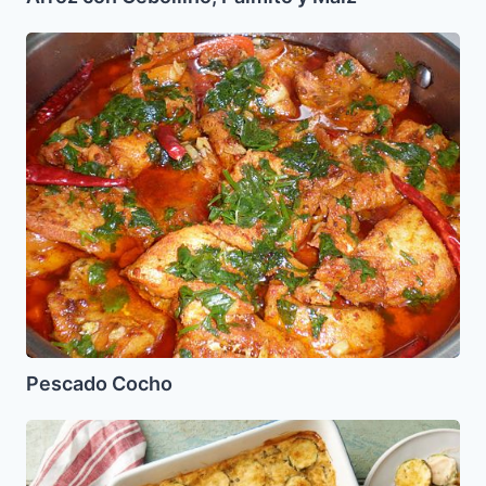
Pescado
Cocho
Pescado Cocho
Graten
de
Calabacín