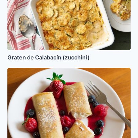
(zucchini)
Graten de Calabacín (zucchini)
Blintzes
de
Queso