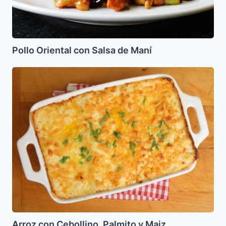
Pollo Oriental con Salsa de Maní
Arroz
con
Cebollino,
Palmito
y
Maiz
Arroz con Cebollino, Palmito y Maiz