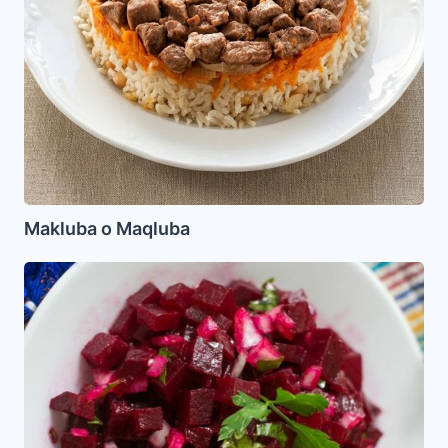
Makluba o Maqluba
Ensalada
de
Remolachas