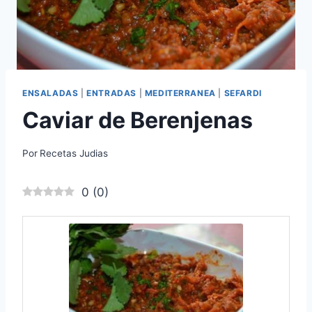
ENSALADAS
|
ENTRADAS
|
MEDITERRANEA
|
SEFARDI
Caviar de Berenjenas
Por
Recetas Judias
0
(
0
)