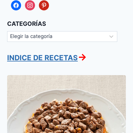
facebook
instagram
pinterest
CATEGORÍAS
Categorías
→
INDICE DE RECETAS
Makluba
o
Maqluba