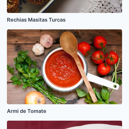
Rechias Masitas Turcas
Armi
de
Tomate
Armi de Tomate
Frituritas