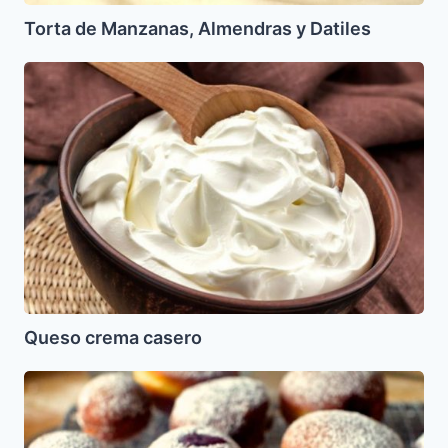
Torta de Manzanas, Almendras y Datiles
Queso
crema
casero
Queso crema casero
Sufganiyot
sin
Gluten