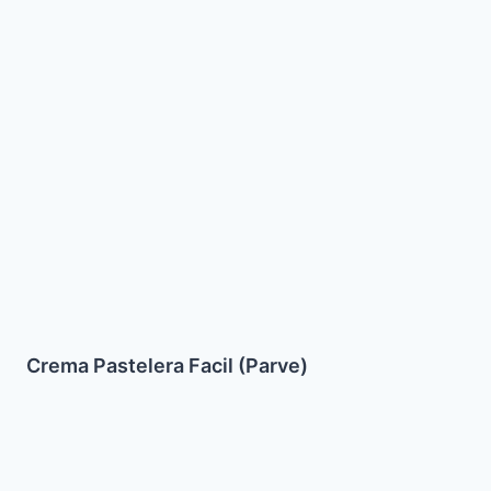
Pastelera
Facil
(Parve)
Crema Pastelera Facil (Parve)
Tarta
de
manzana