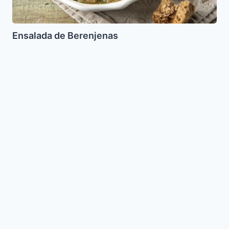
Ensalada de Berenjenas
Trenzado
con
Pasas
(Jala
Dulce)