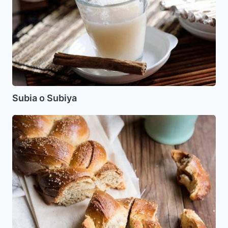
Subia o Subiya
Challah
Con
Azucar
y
Canela