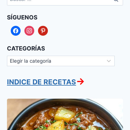
SÍGUENOS
facebook
instagram
pinterest
CATEGORÍAS
Categorías
→
INDICE DE RECETAS
Carne
guisada
con
Papas
con