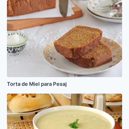
Torta
de
Miel
para
Pesaj
Torta de Miel para Pesaj
Sopa
de
Karpas
(Celery,
Apio)