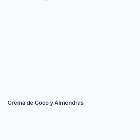
Crema
de
Coco
y
Almendras
Crema de Coco y Almendras
Cakes