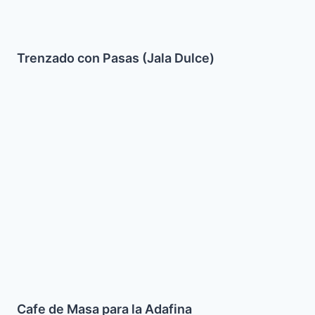
Trenzado con Pasas (Jala Dulce)
Cafe
de
Masa
para
la
Adafina
Cafe de Masa para la Adafina