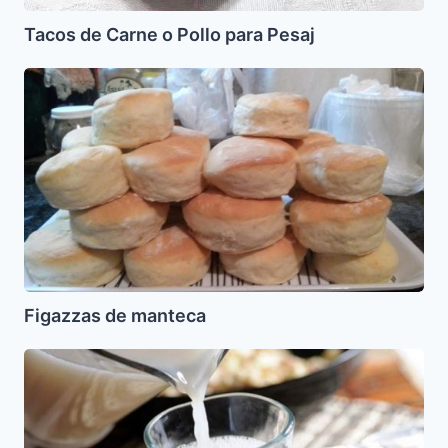
Tacos de Carne o Pollo para Pesaj
Figazzas
de
manteca
Figazzas de manteca
Subia
o
Subiya