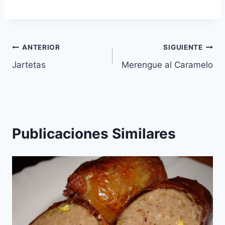
Navegación
ANTERIOR
SIGUIENTE
Jartetas
Merengue al Caramelo
de
entradas
Publicaciones Similares