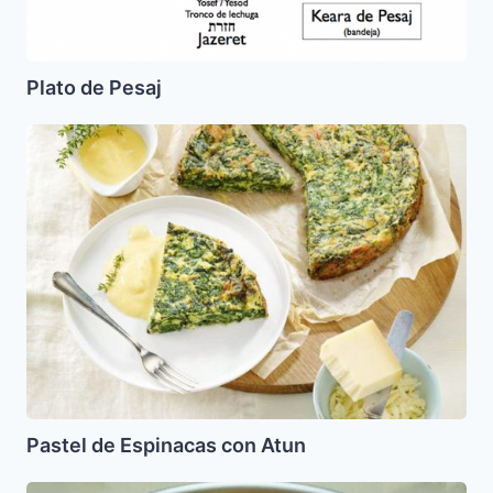
Plato de Pesaj
Pastel
de
Espinacas
con
Atun
Pastel de Espinacas con Atun