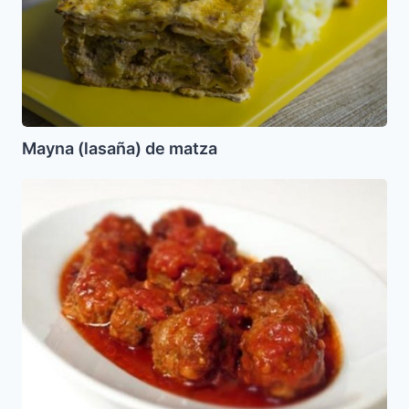
Mayna (lasaña) de matza
Albondigas
con
Hierbabuena
y
Ajonjoli