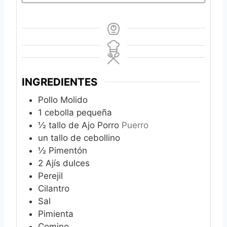
INGREDIENTES
Pollo Molido
1
cebolla pequeña
½
tallo de Ajo Porro
Puerro
un tallo de cebollino
½
Pimentón
2
Ajís dulces
Perejil
Cilantro
Sal
Pimienta
Comino