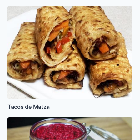
Tacos
de
Matza
Tacos de Matza
Jrein
o
Krein