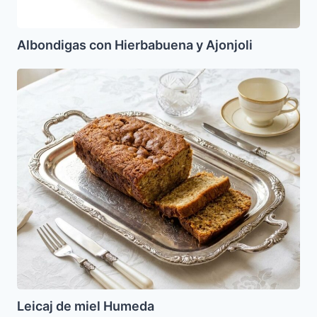
Albondigas con Hierbabuena y Ajonjoli
Leicaj
de
miel
Humeda
Leicaj de miel Humeda