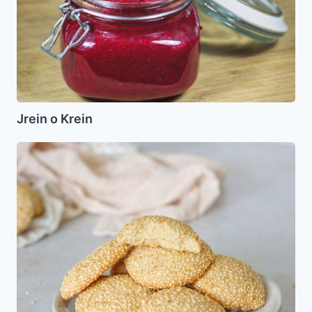
Jrein o Krein
Galletas
dulces
de
Sesamo
(Sumsumiot)