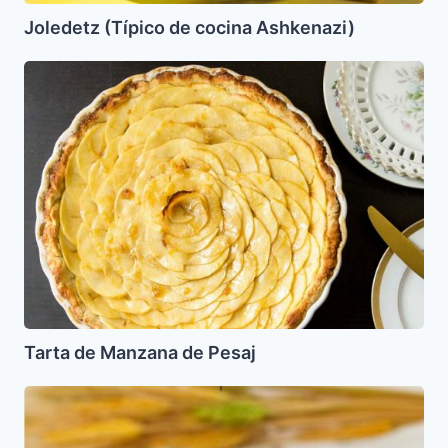
Joledetz (Típico de cocina Ashkenazi)
Tarta
de
Manzana
de
Pesaj
Tarta de Manzana de Pesaj
Dedos
de
Novia