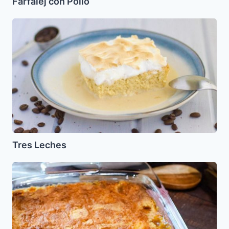
Farfalej con Pollo
Tres
Leches
Tres Leches
Torta
de
Manzana