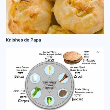
Knishes de Papa
Plato
de
Pesaj