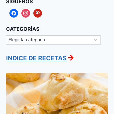
SÍGUENOS
facebook
instagram
pinterest
CATEGORÍAS
Categorías
→
INDICE DE RECETAS
Knishes
de
Papa