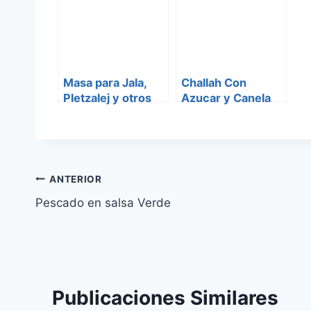
Masa para Jala,
Challah Con
Pletzalej y otros
Azucar y Canela
panes
Navegación
ANTERIOR
Pescado en salsa Verde
de
entradas
Publicaciones Similares