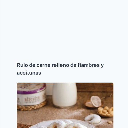
y
aceitunas
Rulo de carne relleno de fiambres y
aceitunas
Cuernitos
de
Nuez