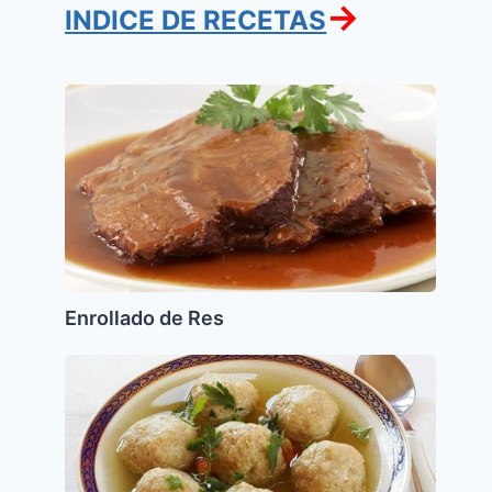
→
INDICE DE RECETAS
Enrollado
de
Res
Enrollado de Res
Sopa
de
Pollo
con
Kneidalaj