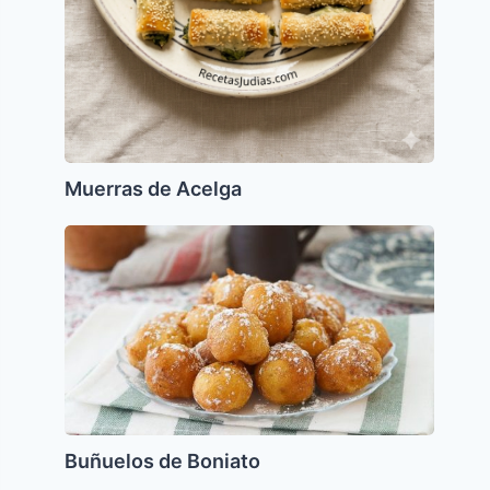
Muerras de Acelga
Buñuelos
de
Boniato
Buñuelos de Boniato