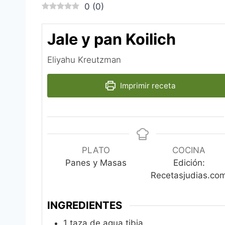
0
(
0
)
Jale y pan Koilich
Eliyahu Kreutzman‎
Imprimir receta
PLATO
COCINA
Panes y Masas
Edición:
Recetasjudias.co
INGREDIENTES
1
taza de agua tibia