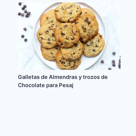
Galletas
de
Almendras
y
trozos
de
Chocolate
para
Pesaj
Galletas de Almendras y trozos de
Chocolate para Pesaj
Rulo
de
carne
relleno
de
fiambres