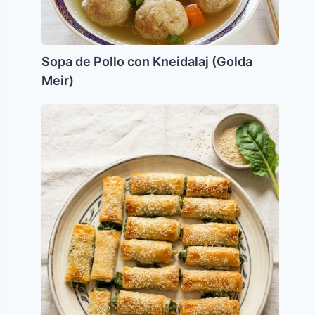
(Golda
Meir)
Sopa de Pollo con Kneidalaj (Golda
Meir)
Muerras
de
Acelga