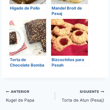
Higado de Pollo
Mandel Broit de
Pesaj
Torta de
Bizcochitos para
Chocolate Bomba
Pesah
Navegación
ANTERIOR
SIGUIENTE
Kugel de Papa
Torta de Atun (Pesaj)
de