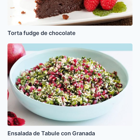
Torta fudge de chocolate
Ensalada
de
Tabule
con
Granada
Ensalada de Tabule con Granada