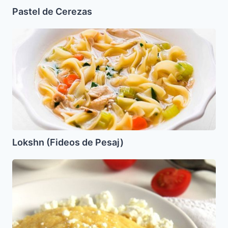
Pastel de Cerezas
Lokshn
(Fideos
de
Pesaj)
Lokshn (Fideos de Pesaj)
Mameliga
o
Polenta