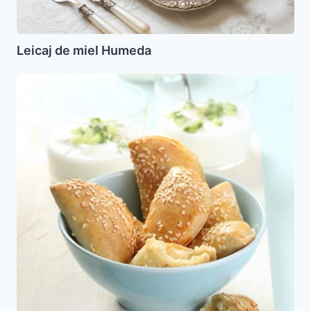
Leicaj de miel Humeda
Borrecas
(Burekas)
de
Queso