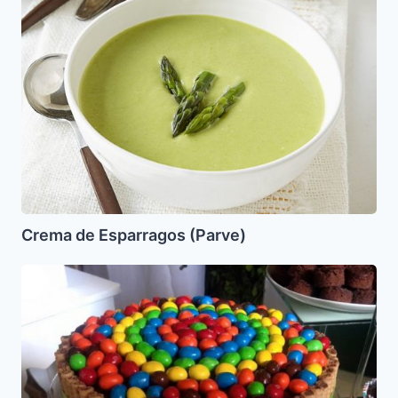
de
Esparragos
(Parve)
Crema de Esparragos (Parve)
Torta
de
chocolate
con
pirulin
y