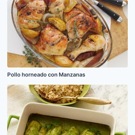
Pollo
horneado
con
Manzanas
Pollo horneado con Manzanas
Pescado
en
salsa
Verde