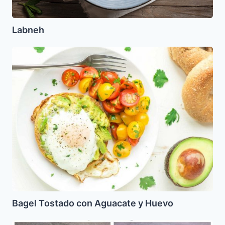
Labneh
Bagel
Tostado
con
Aguacate
y
Huevo
Bagel Tostado con Aguacate y Huevo