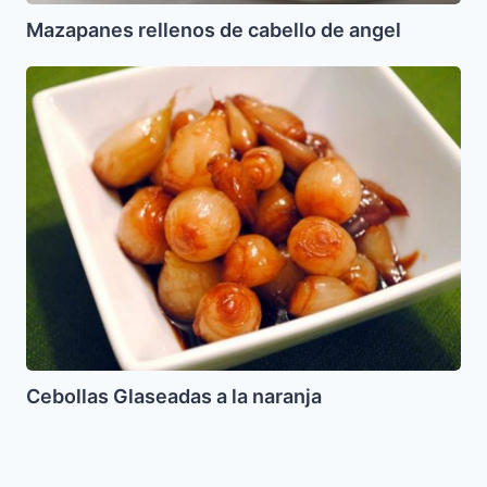
Mazapanes rellenos de cabello de angel
Cebollas
Glaseadas
a
la
naranja
Cebollas Glaseadas a la naranja
Papas
Gratinadas