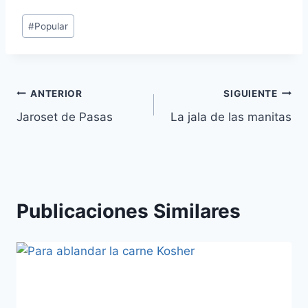
Etiquetas
#
Popular
de
la
entrada:
Navegación
ANTERIOR
SIGUIENTE
Jaroset de Pasas
La jala de las manitas
de
entradas
Publicaciones Similares