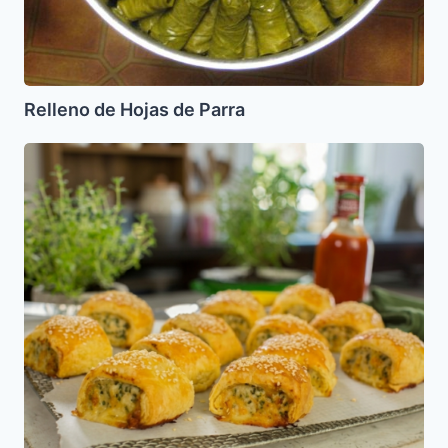
Relleno de Hojas de Parra
Arrolladitos
de
Quesos
varios
y
Maiz