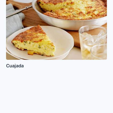
Cuajada
Babaganush
(con
Mayonesa)