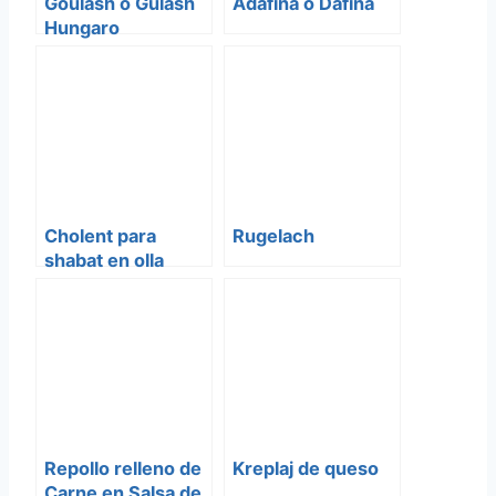
Goulash o Gulash
Adafina o Dafina
Hungaro
Cholent para
Rugelach
shabat en olla
electrica
Repollo relleno de
Kreplaj de queso
Carne en Salsa de