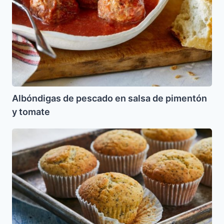
de
pimentón
y
tomate
Albóndigas de pescado en salsa de pimentón
y tomate
Panquecitos
de
Mon
(Semillas
de
Amapola)