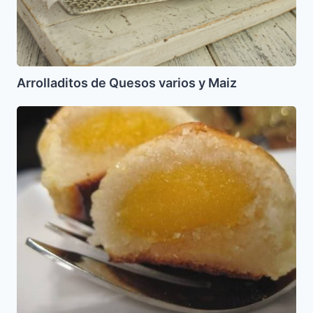
Arrolladitos de Quesos varios y Maiz
Mazapanes
rellenos
de
cabello
de
angel