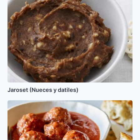
y
datiles)
Jaroset (Nueces y datiles)
Albóndigas
de
pescado
en
salsa