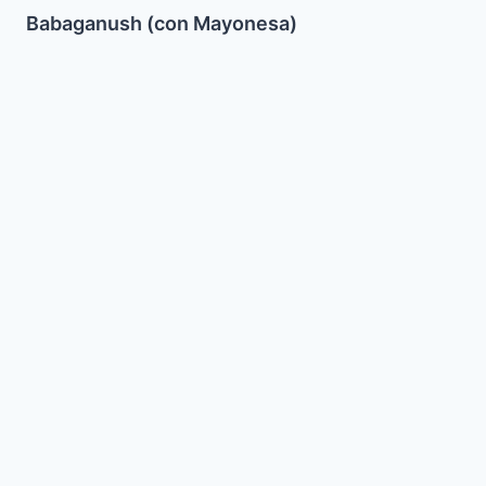
Babaganush (con Mayonesa)
Chili
Blanco
con
Chorizo
Kasher