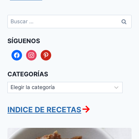
Buscar:
SÍGUENOS
facebook
instagram
pinterest
CATEGORÍAS
Categorías
→
INDICE DE RECETAS
Jaroset
(Nueces