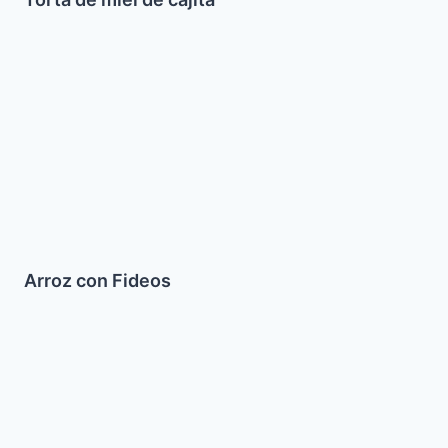
Arroz
con
Fideos
Arroz con Fideos
Gogl
Mogl