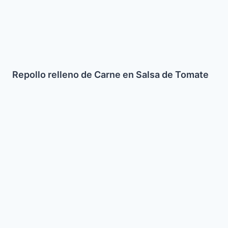
Tomate
Repollo relleno de Carne en Salsa de Tomate
Ensalada
Fattoush