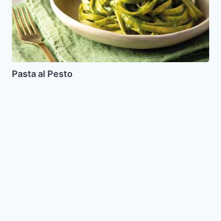
Pasta al Pesto
Ensalada
Marroqui
de
Naranjas
con
Aceitunas