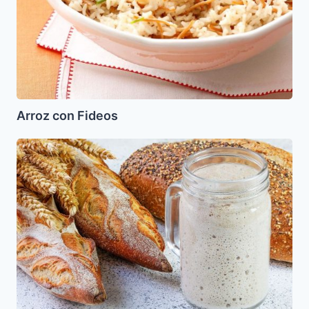
Arroz con Fideos
Levadura
Casera
con
Cerveza