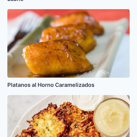
Platanos
al
Horno
Caramelizados
Platanos al Horno Caramelizados
Latkes
de
Papa