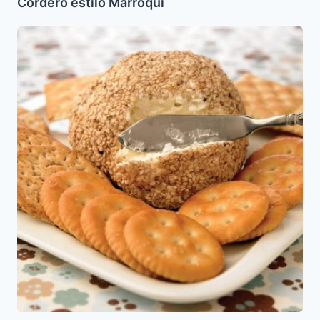
Cordero estilo Marroqui
Dip
de
Cebollino