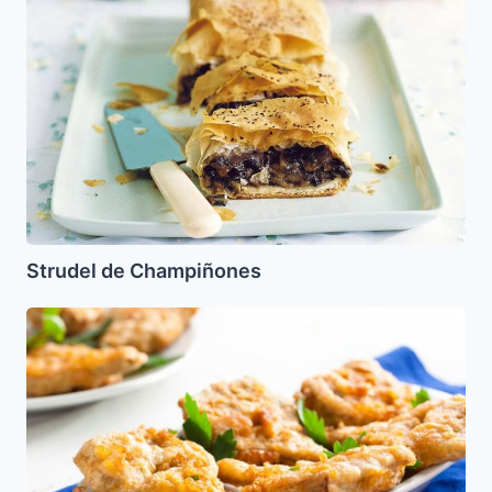
Champiñones
Strudel de Champiñones
Alcachofas
rebozadas