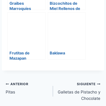
Graibes
Bizcochitos de
Marroquíes
Miel Rellenos de
Mermelada
Frutitas de
Baklawa
Mazapan
Navegación
ANTERIOR
SIGUIENTE
Pitas
Galletas de Pistacho y
de
Chocolate
entradas