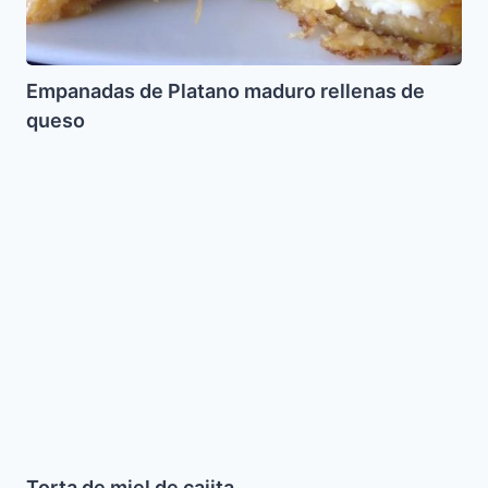
Empanadas de Platano maduro rellenas de
queso
Torta
de
miel
de
cajita
Torta de miel de cajita