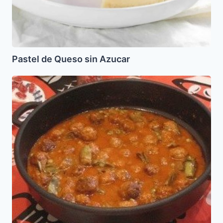
Pastel de Queso sin Azucar
Albóndigas
al
estilo
de
Casa