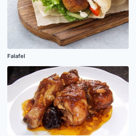
Falafel
Pollo
Horneado
con
Piñones
y
Ciruelas
Pasas