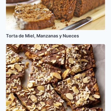
Torta de Miel, Manzanas y Nueces
Turron
de
Matza,
Almendras
y
Chocolate
(Brittle)