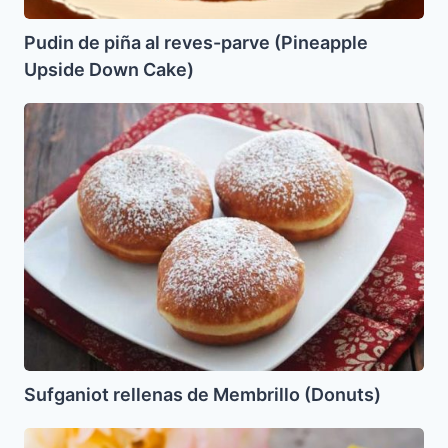
Cake)
Pudin de piña al reves-parve (Pineapple
Upside Down Cake)
Sufganiot
rellenas
de
Membrillo
(Donuts)
Sufganiot rellenas de Membrillo (Donuts)
Lokum