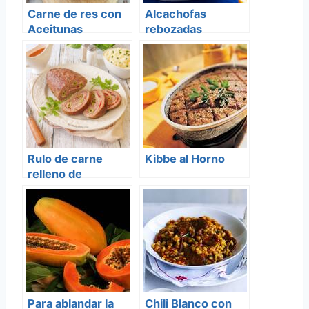
Carne de res con
Alcachofas
Aceitunas
rebozadas
Rulo de carne
Kibbe al Horno
relleno de
fiambres y
aceitunas
Para ablandar la
Chili Blanco con