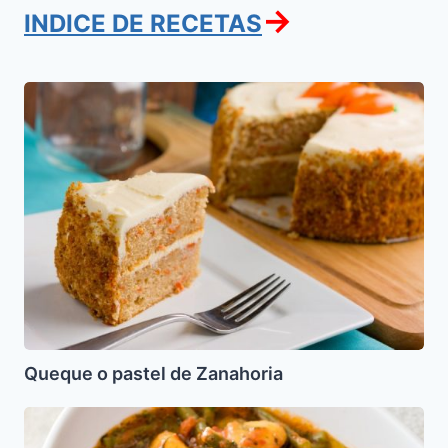
→
INDICE DE RECETAS
Queque
o
pastel
de
Zanahoria
Queque o pastel de Zanahoria
Habichuelas
Guisadas