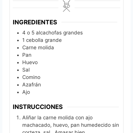
INGREDIENTES
4
o 5 alcachofas grandes
1
cebolla grande
Carne molida
Pan
Huevo
Sal
Comino
Azafrán
Ajo
INSTRUCCIONES
Aliñar la carne molida con ajo
machacado, huevo, pan humedecido sin
corteza, sal . Amasar bien .