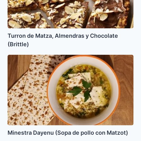
Turron de Matza, Almendras y Chocolate
(Brittle)
Minestra
Dayenu
(Sopa
de
pollo
con
Matzot)
Minestra Dayenu (Sopa de pollo con Matzot)