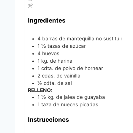
Ingredientes
4
barras de mantequilla
no sustituir
1 ½
tazas de azúcar
4
huevos
1
kg.
de harina
1
cdta. de polvo de hornear
2
cdas. de vainilla
½
cdta. de sal
RELLENO:
1 ½
kg.
de jalea de guayaba
1
taza de nueces picadas
Instrucciones