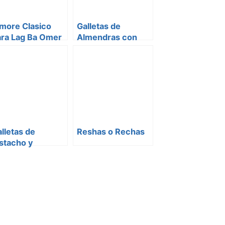
more Clasico
Galletas de
ara Lag Ba Omer
Almendras con
Pistachos
lletas de
Reshas o Rechas
stacho y
hocolate